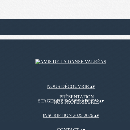
NOUS DÉCOUVRIR
▴
▾
PRÉSENTATION
STAGES DE DANSE ADLDV
▴
▾
NOS PROFESSEURES
INSCRIPTION 2025-2026
▴
▾
CONTACT
▴
▾