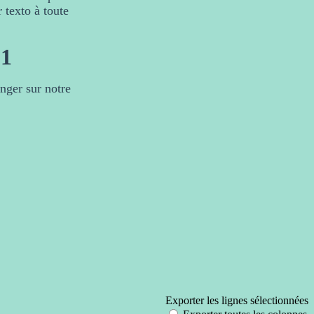
 texto à toute
Venir danser !
81
Le studio de danse #ADLDV se situe
Domilife, au rond-point du caveau 
nger sur notre
06 71 88 10 81
Joignable par téléphone durant les
envoyez nous un texto ou contacte
Facebook !
Ceci est un texte par défaut, vous p
et bien sûr le contenu.
Conseil design : une belle page est
trop de couleur et de jouer avec les 