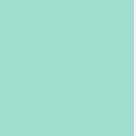
 en face de la gare routière et de
Saint-Jean de Valréas.
 heures de cours uniquement. Sinon
z nous par Messenger sur notre page
ouvez en changer la taille, la couleur
 une page simple. Evitez d'ajouter
tailles de police.