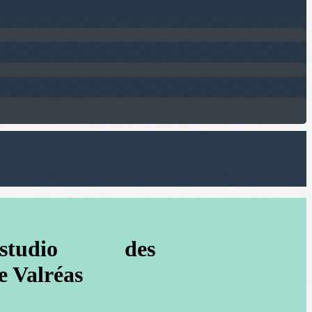
au studio des
e Valréas