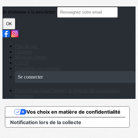
Je m'abonne à la newsletter
OK
Plan du site
Licences
Mentions légales
CGUV
Paramétrer vos cookies
Se connecter
Propulsé par AssoConnect, le logiciel des associations
Sportives
Vos choix en matière de confidentialité
Notification lors de la collecte