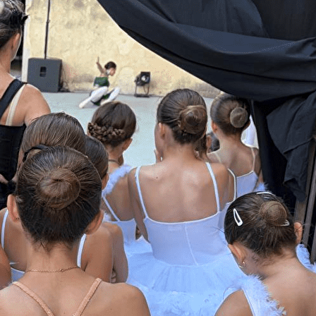
Exporter les lignes sélectionnées
Exporter toutes les colonnes
Exporter uniquement les colonnes affichées
Menu
<
>
Présentation
Nos professeures
Ajoutez un logo, un bouton, des réseaux sociaux
Cliquez pour éditer
Nous découvrir
▴
▾
Présentation
Nos professeures
Stages de danse ADLDV
▴
▾
Inscription 2025-2026
▴
▾