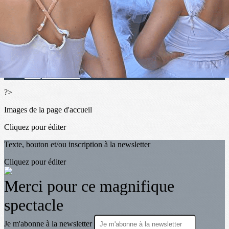
Contact
▴
▾
Se connecter
Présentation
Nos professeures
?>
Images de la page d'accueil
Cliquez pour éditer
Texte, bouton et/ou inscription à la newsletter
Cliquez pour éditer
Merci pour ce magnifique
spectacle
Je m'abonne à la newsletter